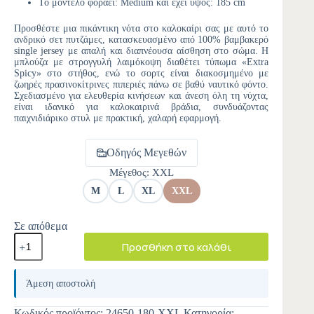
Το μοντέλο φοράει: Medium και έχει ύψος: 185 cm
Προσθέστε μια πικάντικη νότα στο καλοκαίρι σας με αυτό το
ανδρικό σετ πυτζάμες, κατασκευασμένο από 100% βαμβακερό
single jersey με απαλή και διαπνέουσα αίσθηση στο σώμα. Η
μπλούζα με στρογγυλή λαιμόκοψη διαθέτει τύπωμα «Extra
Spicy» στο στήθος, ενώ το σορτς είναι διακοσμημένο με
ζωηρές πρασινοκίτρινες πιπεριές πάνω σε βαθύ ναυτικό φόντο.
Σχεδιασμένο για ελευθερία κινήσεων και άνεση όλη τη νύχτα,
είναι ιδανικό για καλοκαιρινά βράδια, συνδυάζοντας
παιχνιδιάρικο στυλ με πρακτική, χαλαρή εφαρμογή.
Οδηγός Μεγεθών
Μέγεθος
: XXL
M
L
XL
XXL
Σε απόθεμα
Προσθήκη στο καλάθι
A
l
Άμεση αποστολή
t
e
Κωδικός προϊόντος:
24650-180-XXL
Κατηγορία: