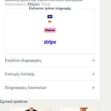
r
Καλοκαιρινές
Μάρκα:
Vamp
n
Ευέλικτοι τρόποι πληρωμής
a
t
i
v
e
:
Επιπλέον πληροφορίες
Επιλογές Αλλαγής
Πληροφορίες Αποστολών
Σχετικά προϊόντα