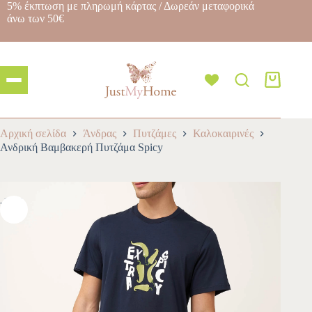
5% έκπτωση με πληρωμή κάρτας / Δωρεάν μεταφορικά
άνω των 50€
Αρχική σελίδα
Άνδρας
Πυτζάμες
Καλοκαιρινές
Ανδρική Βαμβακερή Πυτζάμα Spicy
-10%