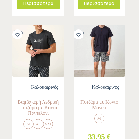
Περισσότερα
Περισσότερα
-30%
-30%
Καλοκαιρινές
Καλοκαιρινές
Βαμβακερή Ανδρική
Πυτζάμα με Κοντό
Πυτζάμα με Κοντό
Μανίκι
Παντελόνι
M
M
XL
XXL
33,95 €