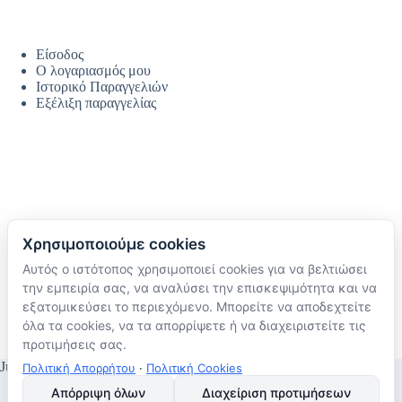
Είσοδος
Ο λογαριασμός μου
Ιστορικό Παραγγελιών
Εξέλιξη παραγγελίας
Χρησιμοποιούμε cookies
Αυτός ο ιστότοπος χρησιμοποιεί cookies για να βελτιώσει
Ακολουθήστε μας
την εμπειρία σας, να αναλύσει την επισκεψιμότητα και να
TikTok
εξατομικεύσει το περιεχόμενο. Μπορείτε να αποδεχτείτε
Instagram
όλα τα cookies, να τα απορρίψετε ή να διαχειριστείτε τις
Facebook
προτιμήσεις σας.
JustMyHome © Copyright 2026
Πολιτική Απορρήτου
·
Πολιτική Cookies
Απόρριψη όλων
Διαχείριση προτιμήσεων