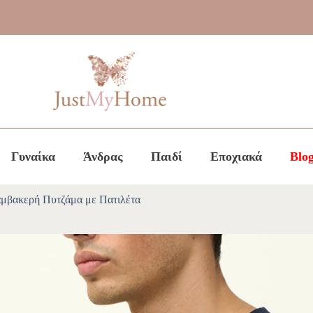
Γυναίκα
Άνδρας
Παιδί
Εποχιακά
Blo
μβακερή Πυτζάμα με Πατιλέτα