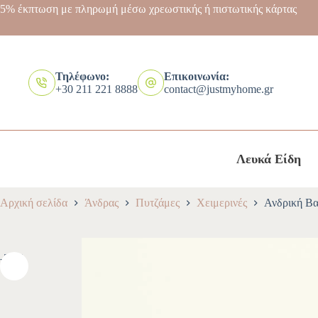
5% έκπτωση με πληρωμή μέσω χρεωστικής ή πιστωτικής κάρτας
Τηλέφωνο:
Επικοινωνία:
+30 211 221 8888
contact@justmyhome.gr
Λευκά Είδη
Αρχική σελίδα
Άνδρας
Πυτζάμες
Χειμερινές
Ανδρική Βα
-30%