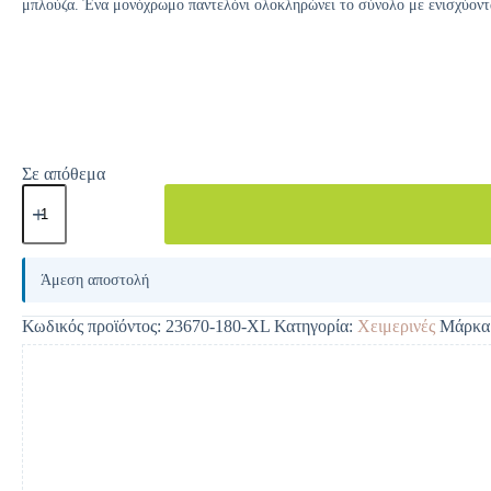
μπλούζα. Ένα μονόχρωμο παντελόνι ολοκληρώνει το σύνολο με ενισχύοντα
Σε απόθεμα
A
l
Άμεση αποστολή
t
e
Κωδικός προϊόντος:
23670-180-XL
Κατηγορία:
Χειμερινές
Μάρκα
r
n
a
t
i
v
e
: