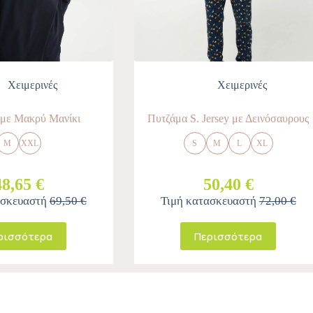
Χειμερινές
Χειμερινές
 με Μακρύ Μανίκι
Πυτζάμα S. Jersey με Δεινόσαυρους
M
XXL
S
M
L
XL
48,65 €
50,40 €
ασκευαστή
69,50 €
Τιμή κατασκευαστή
72,00 €
ρισσότερα
Περισσότερα