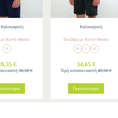
Καλοκαιρινές
Καλοκαιρινές
 με Κοντό Μανίκι
Πυτζάμα με Κοντό Μανίκι
M
M
L
XL
39,55 €
34,65 €
ασκευαστή
56,50 €
Τιμή κατασκευαστή
49,50 €
ρισσότερα
Περισσότερα