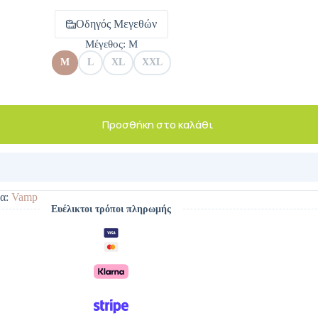
Οδηγός Μεγεθών
Μέγεθος
: M
M
L
XL
XXL
Προσθήκη στο καλάθι
α:
Vamp
Ευέλικτοι τρόποι πληρωμής