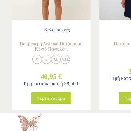
Καλοκαιρινές
Βαμβακερή Ανδρική Πυτζάμα με
Πυτζάμα
Κοντό Παντελόνι
M
L
XL
XXL
40,95 €
Τιμή κατ
Τιμή κατασκευαστή
58,50 €
Περισσότερα
Πε