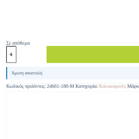
Σε απόθεμα
A
l
Άμεση αποστολή
t
e
Κωδικός προϊόντος:
24661-180-M
Κατηγορία:
Καλοκαιρινές
Μάρκ
r
n
a
t
i
v
e
: