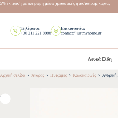
5% έκπτωση με πληρωμή μέσω χρεωστικής ή πιστωτικής κάρτας
Τηλέφωνο:
Επικοινωνία:
+30 211 221 8888
contact@justmyhome.gr
Λευκά Είδη
Αρχική σελίδα
Άνδρας
Πυτζάμες
Καλοκαιρινές
Ανδρική
-10%