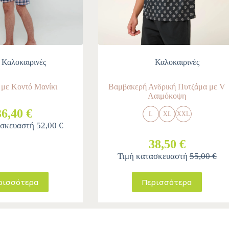
Καλοκαιρινές
Καλοκαιρινές
 με Κοντό Μανίκι
Βαμβακερή Ανδρική Πυτζάμα με V
Λαιμόκοψη
36,40 €
L
XL
XXL
ασκευαστή
52,00 €
38,50 €
Τιμή κατασκευαστή
55,00 €
ρισσότερα
Περισσότερα