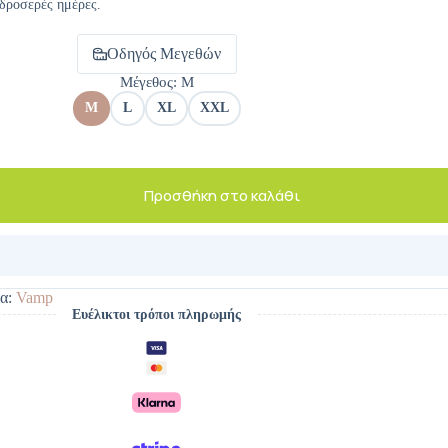
 δροσερές ημέρες.
Οδηγός Μεγεθών
Μέγεθος
: M
M
L
XL
XXL
Προσθήκη στο καλάθι
α:
Vamp
Ευέλικτοι τρόποι πληρωμής