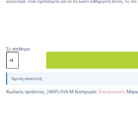
κουλτούρα, είναι σχεδιασμένο για να σα δώσει καθημερινή άνεση, τις πιο
Σε απόθεμα
A
l
Άμεση αποστολή
t
e
Κωδικός προϊόντος:
24695-918-M
Κατηγορία:
Καλοκαιρινές
Μάρκ
r
n
a
t
i
v
e
: