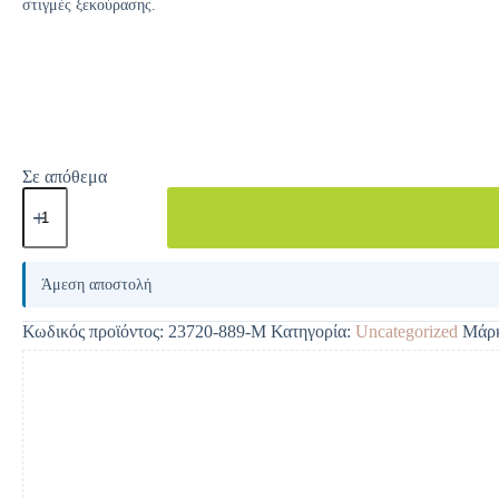
στιγμές ξεκούρασης.
Σε απόθεμα
A
l
Άμεση αποστολή
t
e
Κωδικός προϊόντος:
23720-889-M
Κατηγορία:
Uncategorized
Μάρ
r
n
a
t
i
v
e
: