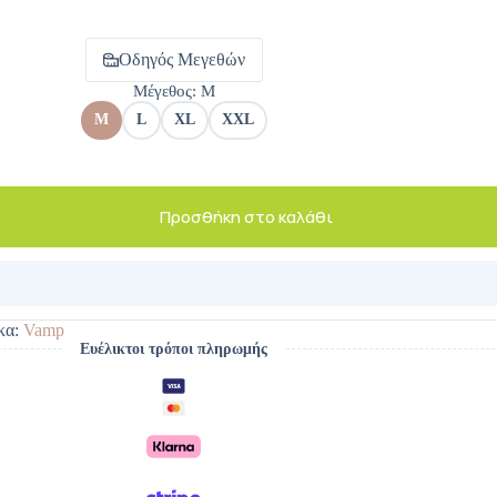
Οδηγός Μεγεθών
Μέγεθος
: M
M
L
XL
XXL
Προσθήκη στο καλάθι
κα:
Vamp
Ευέλικτοι τρόποι πληρωμής