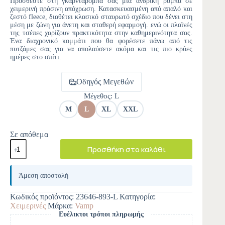
Προσθέστε στη γκαρνταρόμπα σας μια ανδρική ρόμπα σε
χειμερινή πράσινη απόχρωση. Κατασκευασμένη από απαλό και
ζεστό fleece, διαθέτει κλασικό σταυρωτό σχέδιο που δένει στη
μέση με ζώνη για άνετη και σταθερή εφαρμογή. ενώ οι πλαϊνές
της τσέπες χαρίζουν πρακτικότητα στην καθημερινότητα σας.
Ένα διαχρονικό κομμάτι που θα φορέσετε πάνω από τις
πυτζάμες σας για να απολαύσετε ακόμα και τις πιο κρύες
ημέρες στο σπίτι.
Οδηγός Μεγεθών
Μέγεθος
: L
M
L
XL
XXL
Σε απόθεμα
Προσθήκη στο καλάθι
A
l
Άμεση αποστολή
t
e
Κωδικός προϊόντος:
23646-893-L
Κατηγορία:
r
Χειμερινές
Μάρκα:
Vamp
n
Ευέλικτοι τρόποι πληρωμής
a