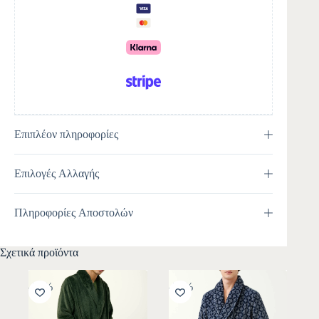
t
i
v
e
:
Επιπλέον πληροφορίες
Επιλογές Αλλαγής
Πληροφορίες Αποστολών
Σχετικά προϊόντα
-30%
-30%