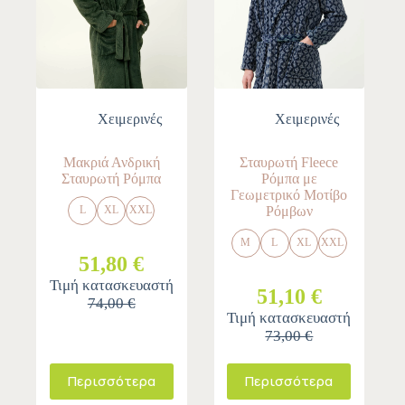
Χειμερινές
Χειμερινές
Μακριά Ανδρική
Σταυρωτή Fleece
Σταυρωτή Ρόμπα
Ρόμπα με
Γεωμετρικό Μοτίβο
Ρόμβων
L
XL
XXL
M
L
XL
XXL
51,80 €
Τιμή κατασκευαστή
51,10 €
74,00 €
Τιμή κατασκευαστή
73,00 €
Περισσότερα
Περισσότερα