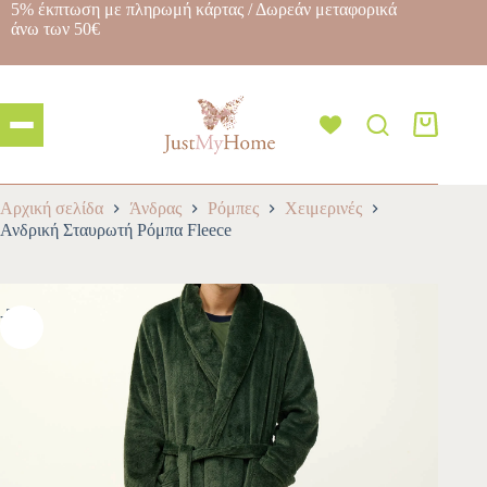
5% έκπτωση με πληρωμή κάρτας / Δωρεάν μεταφορικά
άνω των 50€
Αρχική σελίδα
Άνδρας
Ρόμπες
Χειμερινές
Ανδρική Σταυρωτή Ρόμπα Fleece
-30%