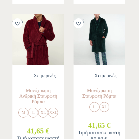
-30%
-30%
Χειμερινές
Χειμερινές
Μονόχρωμη
Μονόχρωμη
Ανδρική Σταυρωτή
Σταυρωτή Ρόμπα
Ρόμπα
L
XL
M
L
XL
XXL
41,65 €
41,65 €
Τιμή κατασκευαστή
Τιμή κατασκευαστή
59,50 €