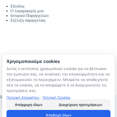
Είσοδος
Ο λογαριασμός μου
Ιστορικό Παραγγελιών
Εξέλιξη παραγγελίας
Χρησιμοποιούμε cookies
Αυτός ο ιστότοπος χρησιμοποιεί cookies για να βελτιώσει
Ακολουθήστε μας
την εμπειρία σας, να αναλύσει την επισκεψιμότητα και να
TikTok
εξατομικεύσει το περιεχόμενο. Μπορείτε να αποδεχτείτε
Instagram
όλα τα cookies, να τα απορρίψετε ή να διαχειριστείτε τις
Facebook
προτιμήσεις σας.
JustMyHome © Copyright 2026
Πολιτική Απορρήτου
·
Πολιτική Cookies
Απόρριψη όλων
Διαχείριση προτιμήσεων
Αποδοχή όλων