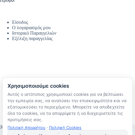
Προφίλ
Είσοδος
Ο λογαριασμός μου
Ιστορικό Παραγγελιών
Εξέλιξη παραγγελίας
Χρησιμοποιούμε cookies
Αυτός ο ιστότοπος χρησιμοποιεί cookies για να βελτιώσει
Ακολουθήστε μας
την εμπειρία σας, να αναλύσει την επισκεψιμότητα και να
TikTok
εξατομικεύσει το περιεχόμενο. Μπορείτε να αποδεχτείτε
Instagram
όλα τα cookies, να τα απορρίψετε ή να διαχειριστείτε τις
Facebook
προτιμήσεις σας.
JustMyHome © Copyright 2026
Πολιτική Απορρήτου
·
Πολιτική Cookies