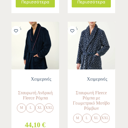
Περισσότερα
Περισσότερα
-30%
-30%
Χειμερινές
Χειμερινές
Σταυρωτή Ανδρική
Σταυρωτή Fleece
Fleece Ρόμπα
Ρόμπα με
Γεωμετρικό Μοτίβο
Ρόμβων
M
L
XL
XXL
M
L
XL
XXL
44,10 €