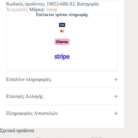
e
Κωδικός προϊόντος:
19653-688-XL
Κατηγορία:
r
Χειμερινές
Μάρκα:
Vamp
n
Ευέλικτοι τρόποι πληρωμής
a
t
i
v
e
:
Επιπλέον πληροφορίες
Επιλογές Αλλαγής
Πληροφορίες Αποστολών
Σχετικά προϊόντα