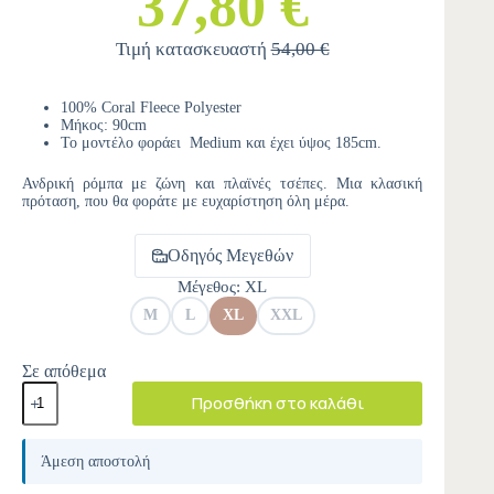
37,80 €
Τιμή κατασκευαστή
54,00 €
100% Coral Fleece Polyester
Μήκος: 90cm
Το μοντέλο φοράει Medium και έχει ύψος 185cm.
Ανδρική ρόμπα με ζώνη και πλαϊνές τσέπες. Μια κλασική
πρόταση, που θα φοράτε με ευχαρίστηση όλη μέρα.
Οδηγός Μεγεθών
Μέγεθος
: XL
M
L
XL
XXL
Σε απόθεμα
Προσθήκη στο καλάθι
A
l
Άμεση αποστολή
t