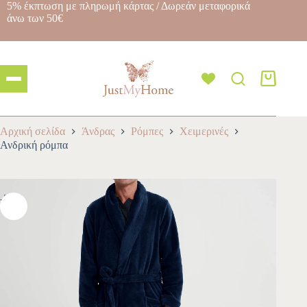
5% έκπτωση με πληρωμή κάρτας / Δωρεάν μεταφορικά
άνω των 50€
Αρχική σελίδα
Άνδρας
Ρόμπες
Χειμερινές
Ανδρική ρόμπα
-30%