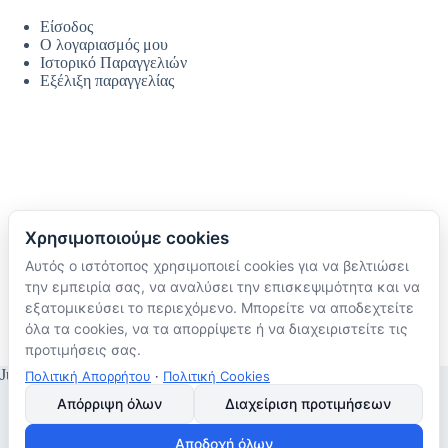
Είσοδος
Ο λογαριασμός μου
Ιστορικό Παραγγελιών
Εξέλιξη παραγγελίας
Χρησιμοποιούμε cookies
Αυτός ο ιστότοπος χρησιμοποιεί cookies για να βελτιώσει
Ακολουθήστε μας
την εμπειρία σας, να αναλύσει την επισκεψιμότητα και να
TikTok
εξατομικεύσει το περιεχόμενο. Μπορείτε να αποδεχτείτε
Instagram
όλα τα cookies, να τα απορρίψετε ή να διαχειριστείτε τις
Facebook
προτιμήσεις σας.
JustMyHome © Copyright 2026
Πολιτική Απορρήτου
·
Πολιτική Cookies
Απόρριψη όλων
Διαχείριση προτιμήσεων
Αποδοχή όλων