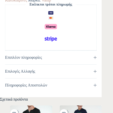
Καλοκαιρινές
Μάρκα:
Vamp
n
Ευέλικτοι τρόποι πληρωμής
a
t
i
v
e
:
Επιπλέον πληροφορίες
Επιλογές Αλλαγής
Πληροφορίες Αποστολών
Σχετικά προϊόντα
-30%
-30%