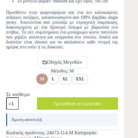
Το μοντέλο φοράει: Medium και έχει ύψος: 185 cm
Προσθέστε στην γκαρνταρόμπα σας ένα σετ καλοκαιρινές
ανδρικές πυτζάμες, κατασκευασμένο από 100% βαμβάκι single
jersey. Αποτελείται από μπλούζα με στρογγυλή λαιμόκοψη,
διακοσμημένη με ένα δροσερό τύπωμα με βαρκούλα στο
στήθος, Το σετ συμπληρώνει ένα μονόχρωμο κοντό παντελόνι
που χαρίζει απλότητα και ισορροπία στο σύνολο. Απαλό και
διαπνέον είναι ιδανικό για να απολαύσετε κάθε στιγμή της
ημέρας στο σπίτι ή τις διακοπές.
Οδηγός Μεγεθών
Μέγεθος
: M
M
L
XL
XXL
Σε απόθεμα
Προσθήκη στο καλάθι
A
l
Άμεση αποστολή
t
e
Κωδικός προϊόντος:
24673-114-M
Κατηγορία:
r