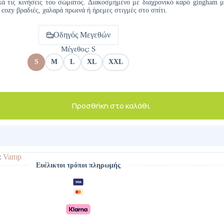
κά τις κινήσεις του σώματος. Διακοσμημένο με διαχρονικό καρό gingham μ
α cozy βραδιές, χαλαρά πρωινά ή ήρεμες στιγμές στο σπίτι.
Οδηγός Μεγεθών
Μέγεθος
: S
S
M
L
XL
XXL
Προσθήκη στο καλάθι
:
Vamp
Ευέλικτοι τρόποι πληρωμής