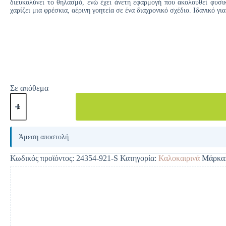
διευκολύνει το θηλασμό, ενώ έχει άνετη εφαρμογή που ακολουθεί φυσι
χαρίζει μια φρέσκια, αέρινη γοητεία σε ένα διαχρονικό σχέδιο. Ιδανικό γι
Σε απόθεμα
A
l
Άμεση αποστολή
t
e
Κωδικός προϊόντος:
24354-921-S
Κατηγορία:
Καλοκαιρινά
Μάρκα
r
n
a
t
i
v
e
: