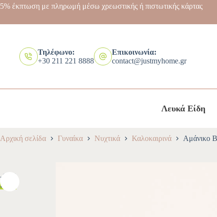
5% έκπτωση με πληρωμή μέσω χρεωστικής ή πιστωτικής κάρτας
Τηλέφωνο:
Επικοινωνία:
+30 211 221 8888
contact@justmyhome.gr
Λευκά Είδη
Αρχική σελίδα
Γυναίκα
Νυχτικά
Καλοκαιρινά
Αμάνικο Β
-10%
HOT