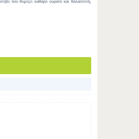
οτίβο που θυμίζει καθαρό ουρανό και θαλασσινή,