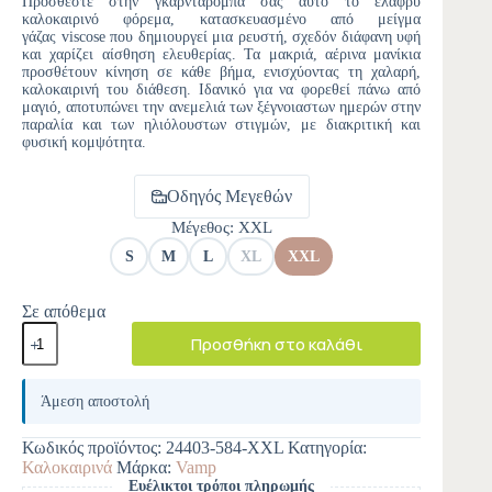
Προσθέστε στην γκαρνταρόμπα σας αυτό το ελαφρύ
καλοκαιρινό φόρεμα, κατασκευασμένο από μείγμα
γάζας viscose που δημιουργεί μια ρευστή, σχεδόν διάφανη υφή
και χαρίζει αίσθηση ελευθερίας. Τα μακριά, αέρινα μανίκια
προσθέτουν κίνηση σε κάθε βήμα, ενισχύοντας τη χαλαρή,
καλοκαιρινή του διάθεση. Ιδανικό για να φορεθεί πάνω από
μαγιό, αποτυπώνει την ανεμελιά των ξέγνοιαστων ημερών στην
παραλία και των ηλιόλουστων στιγμών, με διακριτική και
φυσική κομψότητα.
Οδηγός Μεγεθών
Μέγεθος
: XXL
S
M
L
XL
XXL
Σε απόθεμα
Προσθήκη στο καλάθι
A
l
Άμεση αποστολή
t
e
Κωδικός προϊόντος:
24403-584-XXL
Κατηγορία:
r
Καλοκαιρινά
Μάρκα:
Vamp
n
Ευέλικτοι τρόποι πληρωμής