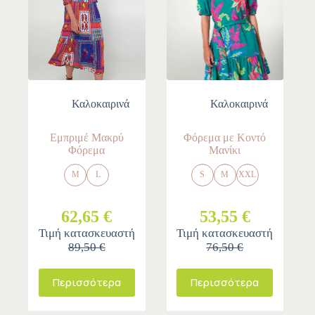
Καλοκαιρινά
Καλοκαιρινά
Εμπριμέ Μακρύ
Φόρεμα με Κοντό
Φόρεμα
Μανίκι
M
L
S
M
XXL
62,65 €
53,55 €
Τιμή κατασκευαστή
Τιμή κατασκευαστή
89,50 €
76,50 €
Περισσότερα
Περισσότερα