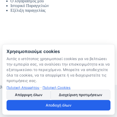
Ο λογαριασμός μου
Ιστορικό Παραγγελιών
Εξέλιξη παραγγελίας
Χρησιμοποιούμε cookies
Αυτός ο ιστότοπος χρησιμοποιεί cookies για να βελτιώσει
Ακολουθήστε μας
την εμπειρία σας, να αναλύσει την επισκεψιμότητα και να
TikTok
εξατομικεύσει το περιεχόμενο. Μπορείτε να αποδεχτείτε
Instagram
όλα τα cookies, να τα απορρίψετε ή να διαχειριστείτε τις
Facebook
προτιμήσεις σας.
JustMyHome © Copyright 2026
Πολιτική Απορρήτου
·
Πολιτική Cookies
Απόρριψη όλων
Διαχείριση προτιμήσεων
Αποδοχή όλων