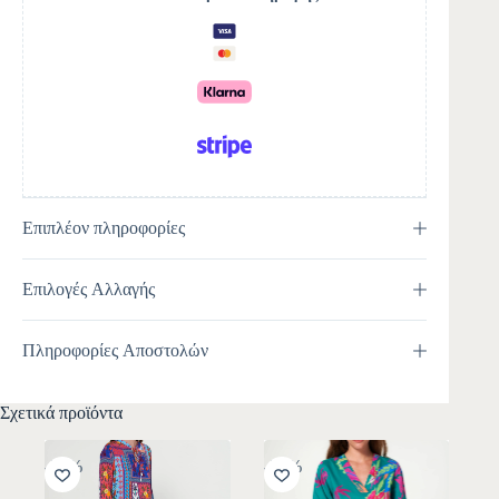
a
t
i
v
e
:
Επιπλέον πληροφορίες
Επιλογές Αλλαγής
Πληροφορίες Αποστολών
Σχετικά προϊόντα
-30%
-30%