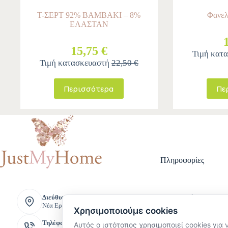
T-ΣΕΡΤ 92% ΒΑΜΒΑΚΙ – 8%
Φανελ
ΕΛΑΣΤΑΝ
15,75 €
Τιμή κατ
Τιμή κατασκευαστή
22,50 €
Περισσότερα
Πε
Πληροφορίες
Τρόποι Πληρ
Διεύθυνση:
Νέα Ερυθραία, Ελλάδα
Τρόποι Αποστ
Χρησιμοποιούμε cookies
Πολιτική Επι
Τηλέφωνο:
Αυτός ο ιστότοπος χρησιμοποιεί cookies για 
Όροι και Προ