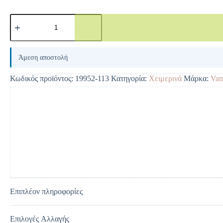
A
l
Άμεση αποστολή
t
e
Κωδικός προϊόντος:
19952-113
Κατηγορία:
Χειμερινά
Μάρκα:
Va
r
n
a
t
i
v
e
:
Επιπλέον πληροφορίες
Επιλογές Αλλαγής