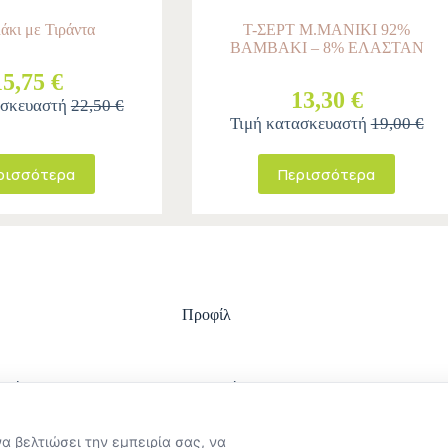
άκι με Τιράντα
T-ΣΕΡΤ M.MANIKI 92%
ΒΑΜΒΑΚΙ – 8% ΕΛΑΣΤΑΝ
15,75 €
13,30 €
ασκευαστή
22,50 €
Τιμή κατασκευαστή
19,00 €
ρισσότερα
Περισσότερα
Προφίλ
ωμής
Είσοδος
ολής
Ο λογαριασμός μου
στροφών
Ιστορικό Παραγγελιών
να βελτιώσει την εμπειρία σας, να
ϋποθέσεις χρήσης
Εξέλιξη παραγγελίας