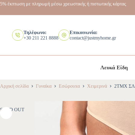
5% έκπτωση με πληρωμή μέσω χρεωστικής ή πιστωτικής κάρτας
Τηλέφωνο:
Επικοινωνία:
+30 211 221 8888
contact@justmyhome.gr
Λευκά Είδη
Αρχική σελίδα
Γυναίκα
Εσώρουxα
Χειμερινά
2ΤΜΧ ΣΛ
SOLD OUT